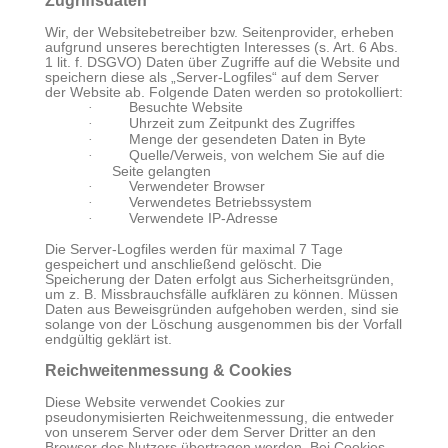
Zugriffsdaten
Wir, der Websitebetreiber bzw. Seitenprovider, erheben
aufgrund unseres berechtigten Interesses (s. Art. 6 Abs.
1 lit. f. DSGVO) Daten über Zugriffe auf die Website und
speichern diese als „Server-Logfiles“ auf dem Server
der Website ab. Folgende Daten werden so protokolliert:
·
Besuchte Website
·
Uhrzeit zum Zeitpunkt des Zugriffes
·
Menge der gesendeten Daten in Byte
·
Quelle/Verweis, von welchem Sie auf die
Seite gelangten
·
Verwendeter Browser
·
Verwendetes Betriebssystem
·
Verwendete IP-Adresse
Die Server-Logfiles werden für maximal 7 Tage
gespeichert und anschließend gelöscht. Die
Speicherung der Daten erfolgt aus Sicherheitsgründen,
um z. B. Missbrauchsfälle aufklären zu können. Müssen
Daten aus Beweisgründen aufgehoben werden, sind sie
solange von der Löschung ausgenommen bis der Vorfall
endgültig geklärt ist.
Reichweitenmessung & Cookies
Diese Website verwendet Cookies zur
pseudonymisierten Reichweitenmessung, die entweder
von unserem Server oder dem Server Dritter an den
Browser des Nutzers übertragen werden. Bei Cookies